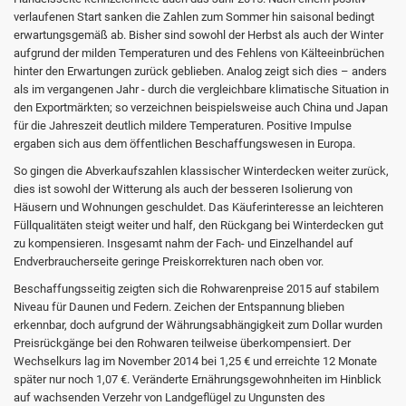
verlaufenen Start sanken die Zahlen zum Sommer hin saisonal bedingt
erwartungsgemäß ab. Bisher sind sowohl der Herbst als auch der Winter
aufgrund der milden Temperaturen und des Fehlens von Kälteeinbrüchen
hinter den Erwartungen zurück geblieben. Analog zeigt sich dies – anders
als im vergangenen Jahr - durch die vergleichbare klimatische Situation in
den Exportmärkten; so verzeichnen beispielsweise auch China und Japan
für die Jahreszeit deutlich mildere Temperaturen. Positive Impulse
ergaben sich aus dem öffentlichen Beschaffungswesen in Europa.
So gingen die Abverkaufszahlen klassischer Winterdecken weiter zurück,
dies ist sowohl der Witterung als auch der besseren Isolierung von
Häusern und Wohnungen geschuldet. Das Käuferinteresse an leichteren
Füllqualitäten steigt weiter und half, den Rückgang bei Winterdecken gut
zu kompensieren. Insgesamt nahm der Fach- und Einzelhandel auf
Endverbraucherseite geringe Preiskorrekturen nach oben vor.
Beschaffungsseitig zeigten sich die Rohwarenpreise 2015 auf stabilem
Niveau für Daunen und Federn. Zeichen der Entspannung blieben
erkennbar, doch aufgrund der Währungsabhängigkeit zum Dollar wurden
Preisrückgänge bei den Rohwaren teilweise überkompensiert. Der
Wechselkurs lag im November 2014 bei 1,25 € und erreichte 12 Monate
später nur noch 1,07 €. Veränderte Ernährungsgewohnheiten im Hinblick
auf wachsenden Verzehr von Landgeflügel zu Ungunsten des