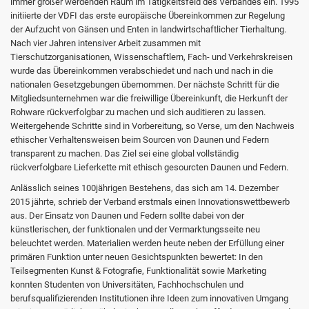
immer größer werdenden Raum im Tätigkeitsfeld des Verbandes ein. 1995
initiierte der VDFI das erste europäische Übereinkommen zur Regelung
der Aufzucht von Gänsen und Enten in landwirtschaftlicher Tierhaltung.
Nach vier Jahren intensiver Arbeit zusammen mit
Tierschutzorganisationen, Wissenschaftlern, Fach- und Verkehrskreisen
wurde das Übereinkommen verabschiedet und nach und nach in die
nationalen Gesetzgebungen übernommen. Der nächste Schritt für die
Mitgliedsunternehmen war die freiwillige Übereinkunft, die Herkunft der
Rohware rückverfolgbar zu machen und sich auditieren zu lassen.
Weitergehende Schritte sind in Vorbereitung, so Verse, um den Nachweis
ethischer Verhaltensweisen beim Sourcen von Daunen und Federn
transparent zu machen. Das Ziel sei eine global vollständig
rückverfolgbare Lieferkette mit ethisch gesourcten Daunen und Federn.
Anlässlich seines 100jährigen Bestehens, das sich am 14. Dezember
2015 jährte, schrieb der Verband erstmals einen Innovationswettbewerb
aus. Der Einsatz von Daunen und Federn sollte dabei von der
künstlerischen, der funktionalen und der Vermarktungsseite neu
beleuchtet werden. Materialien werden heute neben der Erfüllung einer
primären Funktion unter neuen Gesichtspunkten bewertet: In den
Teilsegmenten Kunst & Fotografie, Funktionalität sowie Marketing
konnten Studenten von Universitäten, Fachhochschulen und
berufsqualifizierenden Institutionen ihre Ideen zum innovativen Umgang