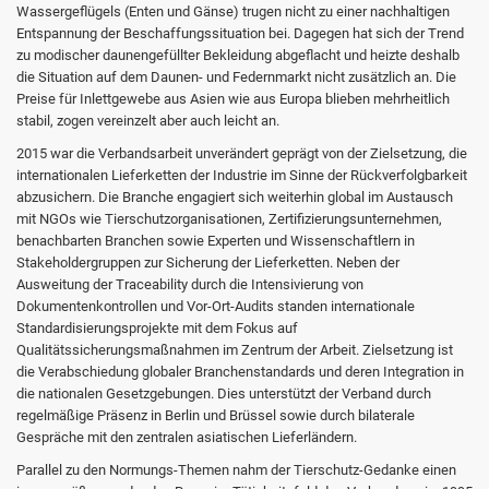
Wassergeflügels (Enten und Gänse) trugen nicht zu einer nachhaltigen
Entspannung der Beschaffungssituation bei. Dagegen hat sich der Trend
zu modischer daunengefüllter Bekleidung abgeflacht und heizte deshalb
die Situation auf dem Daunen- und Federnmarkt nicht zusätzlich an. Die
Preise für Inlettgewebe aus Asien wie aus Europa blieben mehrheitlich
stabil, zogen vereinzelt aber auch leicht an.
2015 war die Verbandsarbeit unverändert geprägt von der Zielsetzung, die
internationalen Lieferketten der Industrie im Sinne der Rückverfolgbarkeit
abzusichern. Die Branche engagiert sich weiterhin global im Austausch
mit NGOs wie Tierschutzorganisationen, Zertifizierungsunternehmen,
benachbarten Branchen sowie Experten und Wissenschaftlern in
Stakeholdergruppen zur Sicherung der Lieferketten. Neben der
Ausweitung der Traceability durch die Intensivierung von
Dokumentenkontrollen und Vor-Ort-Audits standen internationale
Standardisierungsprojekte mit dem Fokus auf
Qualitätssicherungsmaßnahmen im Zentrum der Arbeit. Zielsetzung ist
die Verabschiedung globaler Branchenstandards und deren Integration in
die nationalen Gesetzgebungen. Dies unterstützt der Verband durch
regelmäßige Präsenz in Berlin und Brüssel sowie durch bilaterale
Gespräche mit den zentralen asiatischen Lieferländern.
Parallel zu den Normungs-Themen nahm der Tierschutz-Gedanke einen